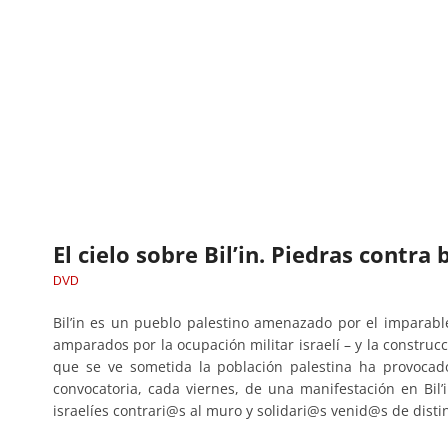
El cielo sobre Bil’in. Piedras contra 
DVD
Bil’in es un pueblo palestino amenazado por el imparabl
amparados por la ocupación militar israelí – y la construc
que se ve sometida la población palestina ha provocado
convocatoria, cada viernes, de una manifestación en Bil
israelíes contrari@s al muro y solidari@s venid@s de disti