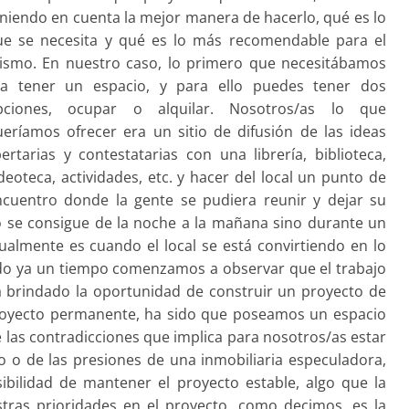
niendo en cuenta la mejor manera de hacerlo, qué es lo
ue se necesita y qué es lo más recomendable para el
ismo. En nuestro caso, lo primero que necesitábamos
ra tener un espacio, y para ello puedes tener dos
pciones, ocupar o alquilar. Nosotros/as lo que
eríamos ofrecer era un sitio de difusión de las ideas
bertarias y contestatarias con una librería, biblioteca,
deoteca, actividades, etc. y hacer del local un punto de
ncuentro donde la gente se pudiera reunir y dejar su
 se consigue de la noche a la mañana sino durante un
ualmente es cuando el local se está convirtiendo en lo
do ya un tiempo comenzamos a observar que el trabajo
a brindado la oportunidad de construir un proyecto de
 proyecto permanente, ha sido que poseamos un espacio
e las contradicciones que implica para nosotros/as estar
 o de las presiones de una inmobiliaria especuladora,
ibilidad de mantener el proyecto estable, algo que la
ras prioridades en el proyecto, como decimos, es la