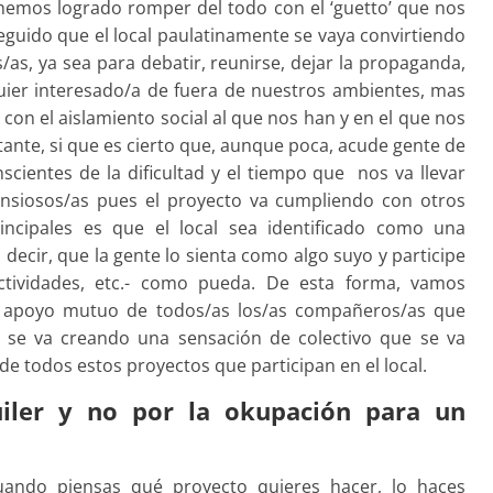
hemos logrado romper del todo con el ‘guetto’ que nos
seguido que el local paulatinamente se vaya convirtiendo
s, ya sea para debatir, reunirse, dejar la propaganda,
quier interesado/a de fuera de nuestros ambientes, mas
con el aislamiento social al que nos han y en el que nos
nte, si que es cierto que, aunque poca, acude gente de
cientes de la dificultad y el tiempo que nos va llevar
 ansiosos/as pues el proyecto va cumpliendo con otros
ncipales es que el local sea identificado como una
 decir, que la gente lo sienta como algo suyo y participe
tividades, etc.- como pueda. De esta forma, vamos
 apoyo mutuo de todos/as los/as compañeros/as que
, se va creando una sensación de colectivo que se va
de todos estos proyectos que participan en el local.
uiler y no por la okupación para un
uando piensas qué proyecto quieres hacer, lo haces