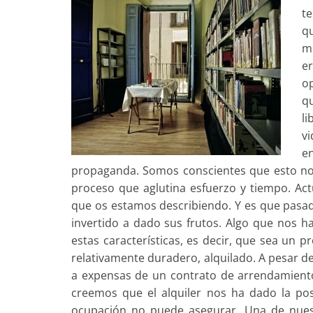
te
q
m
e
o
qu
li
vi
e
propaganda. Somos conscientes que esto no
proceso que aglutina esfuerzo y tiempo. Act
que os estamos describiendo. Y es que pasa
invertido a dado sus frutos. Algo que nos h
estas características, es decir, que sea un
relativamente duradero, alquilado. A pesar d
a expensas de un contrato de arrendamiento
creemos que el alquiler nos ha dado la pos
ocupación no puede asegurar. Una de nuest