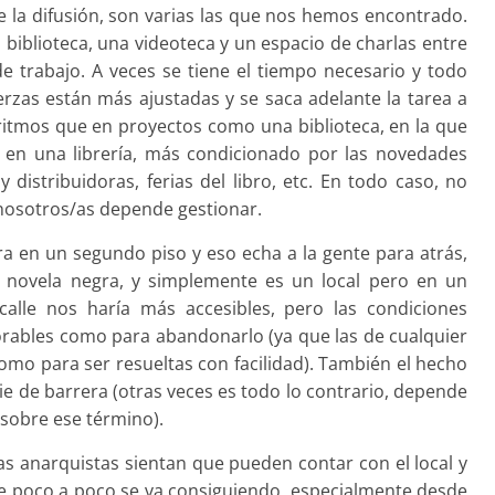
de la difusión, son varias las que nos hemos encontrado.
 biblioteca, una videoteca y un espacio de charlas entre
 trabajo. A veces se tiene el tiempo necesario y todo
uerzas están más ajustadas y se saca adelante la tarea a
ritmos que en proyectos como una biblioteca, en la que
e en una librería, más condicionado por las novedades
y distribuidoras, ferias del libro, etc. En todo caso, no
 nosotros/as depende gestionar.
a en un segundo piso y eso echa a la gente para atrás,
e novela negra, y simplemente es un local pero en un
alle nos haría más accesibles, pero las condiciones
rables como para abandonarlo (ya que las de cualquier
omo para ser resueltas con facilidad). También el hecho
ie de barrera (otras veces es todo lo contrario, depende
 sobre ese término).
as anarquistas sientan que pueden contar con el local y
 que poco a poco se va consiguiendo, especialmente desde