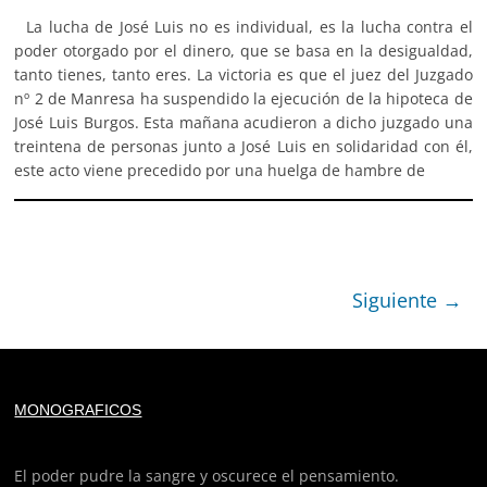
La lucha de José Luis no es individual, es la lucha contra el
poder otorgado por el dinero, que se basa en la desigualdad,
tanto tienes, tanto eres. La victoria es que el juez del Juzgado
nº 2 de Manresa ha suspendido la ejecución de la hipoteca de
José Luis Burgos. Esta mañana acudieron a dicho juzgado una
treintena de personas junto a José Luis en solidaridad con él,
este acto viene precedido por una huelga de hambre de
Siguiente →
Deprecated
: trim(): Passing null to parameter #1 ($string)
MONOGRAFICOS
of type string is deprecated in
/home/todoporh/www/wp-content/plugins/adapta-
rgpd/lib/vendor/Mustache/Tokenizer.php
on line
110
El poder pudre la sangre y oscurece el pensamiento.