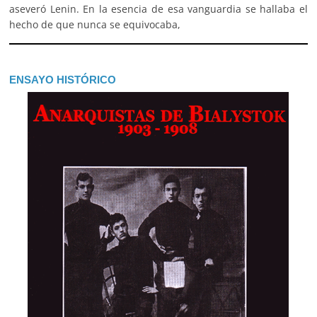
aseveró Lenin. En la esencia de esa vanguardia se hallaba el
hecho de que nunca se equivocaba,
ENSAYO HISTÓRICO