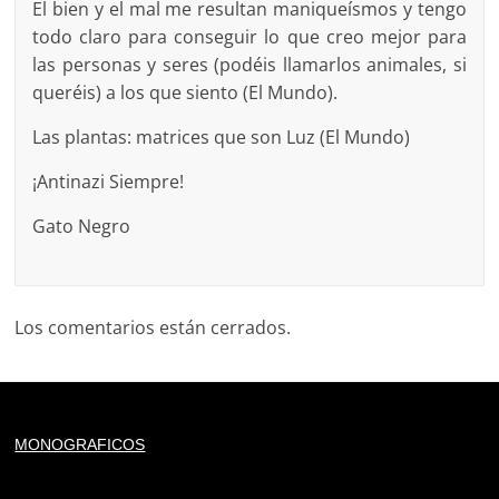
El bien y el mal me resultan maniqueísmos y tengo
todo claro para conseguir lo que creo mejor para
las personas y seres (podéis llamarlos animales, si
queréis) a los que siento (El Mundo).
Las plantas: matrices que son Luz (El Mundo)
¡Antinazi Siempre!
Gato Negro
Los comentarios están cerrados.
Deprecated
: trim(): Passing null to parameter #1 ($string)
MONOGRAFICOS
of type string is deprecated in
/home/todoporh/www/wp-content/plugins/adapta-