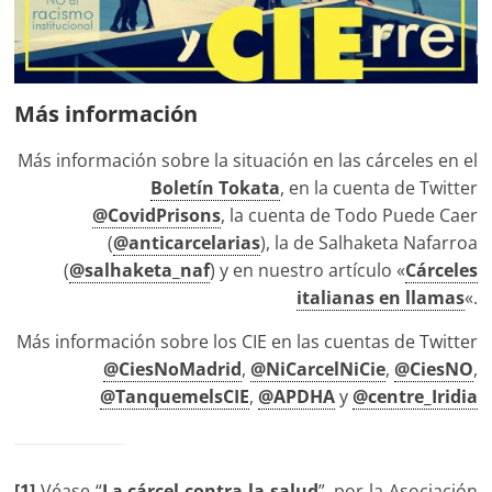
Más información
Más información sobre la situación en las cárceles en el
Boletín Tokata
, en la cuenta de Twitter
@CovidPrisons
, la cuenta de Todo Puede Caer
(
@anticarcelarias
), la de Salhaketa Nafarroa
(
@salhaketa_naf
) y en nuestro artículo «
Cárceles
italianas en llamas
«.
Más información sobre los CIE en las cuentas de Twitter
@CiesNoMadrid
,
@NiCarcelNiCie
,
@CiesNO
,
@TanquemelsCIE
,
@APDHA
y
@centre_Iridia
[1]
Véase “
La cárcel contra la salud
”, por la Asociación