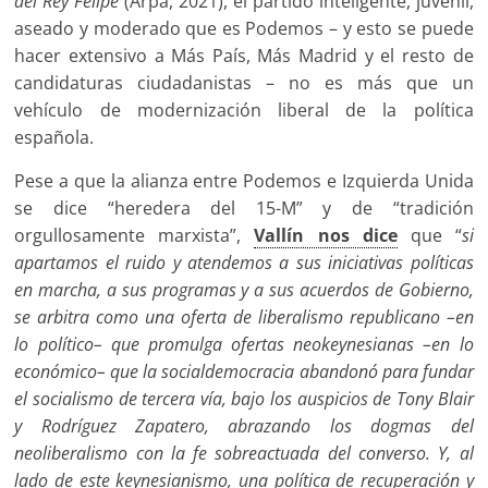
del Rey Felipe
(Arpa, 2021), el partido inteligente, juvenil,
aseado y moderado que es Podemos – y esto se puede
hacer extensivo a Más País, Más Madrid y el resto de
candidaturas ciudadanistas – no es más que un
vehículo de modernización liberal de la política
española.
Pese a que la alianza entre Podemos e Izquierda Unida
se dice “heredera del 15-M” y de “tradición
orgullosamente marxista”,
Vallín nos dice
que “
si
apartamos el ruido y atendemos a sus iniciativas políticas
en marcha, a sus programas y a sus acuerdos de Gobierno,
se arbitra como una oferta de liberalismo republicano –en
lo político– que promulga ofertas neokeynesianas –en lo
económico– que la socialdemocracia abandonó para fundar
el socialismo de tercera vía, bajo los auspicios de Tony Blair
y Rodríguez Zapatero, abrazando los dogmas del
neoliberalismo con la fe sobreactuada del converso. Y, al
lado de este keynesianismo, una política de recuperación y