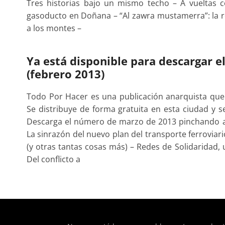
Tres historias bajo un mismo techo – A vueltas c
gasoducto en Doñana – “Al zawra mustamerra”: la re
a los montes –
Ya está disponible para descargar e
(febrero 2013)
Todo Por Hacer es una publicación anarquista qu
Se distribuye de forma gratuita en esta ciudad y
Descarga el número de marzo de 2013 pinchando aq
La sinrazón del nuevo plan del transporte ferroviar
(y otras tantas cosas más) – Redes de Solidaridad, 
Del conflicto a
of type string is deprecated in
/home/todoporh/www/wp-co