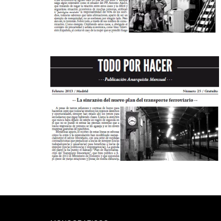
Deprecated
: trim(): Passing null to parameter #1 ($string) 