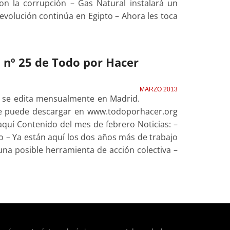
on la corrupción – Gas Natural instalará un
volución continúa en Egipto – Ahora les toca
l nº 25 de Todo por Hacer
MARZO 2013
e se edita mensualmente en Madrid.
 se puede descargar en www.todoporhacer.org
uí Contenido del mes de febrero Noticias: –
io – Ya están aquí los dos años más de trabajo
una posible herramienta de acción colectiva –
ntent/plugins/adapta-