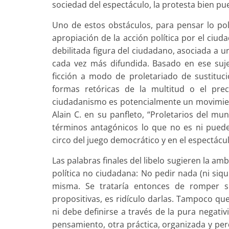
sociedad del espectáculo, la protesta bien pu
Uno de estos obstáculos, para pensar lo polí
apropiación de la acción política por el ciu
debilitada figura del ciudadano, asociada a u
cada vez más difundida. Basado en ese suje
ficción a modo de proletariado de sustituc
formas retóricas de la multitud o el pre
ciudadanismo es potencialmente un movimient
Alain C. en su panfleto, “Proletarios del m
términos antagónicos lo que no es ni puede 
circo del juego democrático y en el espectácu
Las palabras finales del libelo sugieren la am
política no ciudadana: No pedir nada (ni siqu
misma. Se trataría entonces de romper si
propositivas, es ridículo darlas. Tampoco qu
ni debe definirse a través de la pura negati
pensamiento, otra práctica, organizada y per