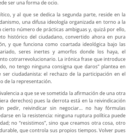
ede ser una forma de ocio.
tico, y al que se dedica la segunda parte, reside en la
dadanismo, una difusa ideología organizada en torno a la
n cierto número de prácticas ambiguas y, quizá por ello,
to histórico del ciudadano, convertido ahora en pura
ión, y que funciona como coartada ideológica bajo las
cariado, seres inertes y amorfos donde los haya, el
o cotrarrevolucionario. La irónica frase que introduce
undo, no tengo ninguna consigna que daros” plantea en
ser ciudadanista: el rechazo de la participación en el
lo de la representación.
bivalencia a que se ve sometida la afirmación de una otra
iera derechos) pues la derrota está en la reivindicación
n pedir, reivindicar sin negociar… no hay fórmulas
edarse en la resistencia: ninguna ruptura política puede
vidad; no “resistimos”, sino que creamos otra cosa, otro
durable, que controla sus propios tiempos. Volver pues