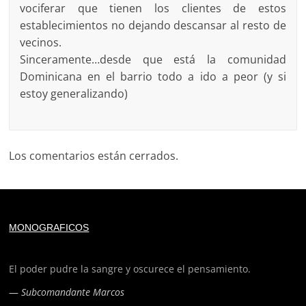
vociferar que tienen los clientes de estos
establecimientos no dejando descansar al resto de
vecinos.
Sinceramente…desde que está la comunidad
Dominicana en el barrio todo a ido a peor (y si
estoy generalizando)
Los comentarios están cerrados.
Deprecated
: trim(): Passing null to parameter #1 ($string)
MONOGRAFICOS
of type string is deprecated in
/home/todoporh/www/wp-content/plugins/adapta-
rgpd/lib/vendor/Mustache/Tokenizer.php
on line
110
El poder pudre la sangre y oscurece el pensamiento.
—
Subcomandante Marcos
Deprecated
: trim(): Passing null to parameter #1 ($string)