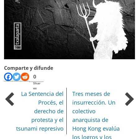
Comparte y difunde
0
Shar
es
La Sentencia del
Tres meses de
Procés, el
insurrección.
Un
derecho de
colectivo
protesta y el
anarquista de
tsunami represivo
Hong Kong evalúa
los logros y los