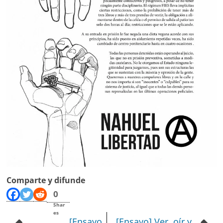
Comparte y difunde
0
Shar
es
[Ensayo
[Ensayo] Ver, oír y