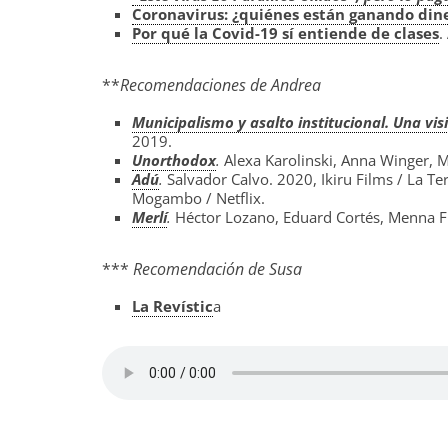
Coronavirus: ¿quiénes están ganando din
Por qué la Covid-19 sí entiende de clases
.
**
Recomendaciones de Andrea
Municipalismo y asalto institucional. Una vis
2019.
Unorthodox
.
Alexa Karolinski, Anna Winger, M
Adú
.
Salvador Calvo. 2020, Ikiru Films / La Te
Mogambo / Netflix.
Merlí
.
Héctor Lozano, Eduard Cortés, Menna F
***
Recomendación de Susa
La Revístic
a