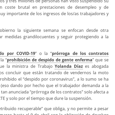
 dos y tres millones de personas han visto suspendido su
n coste brutal en prestaciones de desempleo y de
uy importante de los ingresos de los/as trabajadores y
obierno la siguiente semana se enfocan desde otra
ar medidas grandilocuentes y seguir protegiendo a la
ido por COVID-19
” o la “
prórroga de los contratos
la “
prohibición de despido de gente enferma
” que se
ue la ministra de Trabajo
Yolanda Díaz
es abogada
mos concluir que están tratando de vendernos la moto
rohibido el “despido por coronavirus”, a lo sumo se ha
 (eso dando por hecho que el trabajador demanda a la
a tan anunciada “prórroga de los contratos” solo afecta a
E y solo por el tiempo que dure la suspensión.
tribuido recuperable” que obliga, y no permite a pesar
arzo hasta el 9 de abril con la obligación de devolver