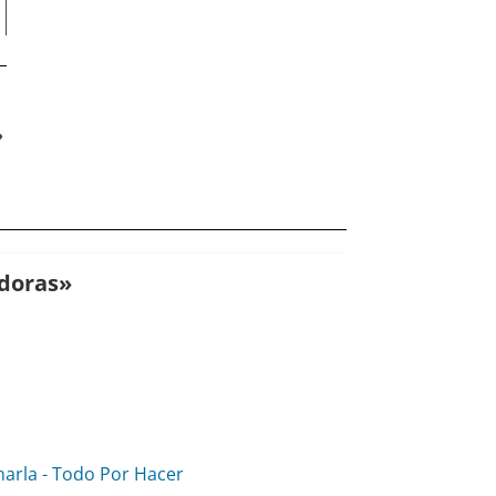
adoras
»
onarla - Todo Por Hacer