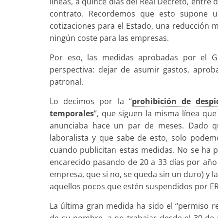
líneas, a quince días del Real Decreto, entre
contrato. Recordemos que esto supone u
cotizaciones para el Estado, una reducción m
ningún coste para las empresas.
Por eso, las medidas aprobadas por el G
perspectiva: dejar de asumir gastos, aprob
patronal.
Lo decimos por la “
prohibición de desp
temporales
”, que siguen la misma línea que 
anunciaba hace un par de meses. Dado q
laboralista y que sabe de esto, solo pode
cuando publicitan estas medidas. No se ha p
encarecido pasando de 20 a 33 días por año
empresa, que si no, se queda sin un duro) y l
aquellos pocos que estén suspendidos por ERT
La última gran medida ha sido el “permiso re
de su nombre, a no trabajar desde el 30 de m