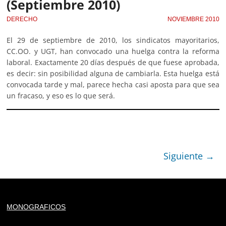
(Septiembre 2010)
DERECHO
NOVIEMBRE 2010
El 29 de septiembre de 2010, los sindicatos mayoritarios,
CC.OO. y UGT, han convocado una huelga contra la reforma
laboral. Exactamente 20 días después de que fuese aprobada,
es decir: sin posibilidad alguna de cambiarla. Esta huelga está
convocada tarde y mal, parece hecha casi aposta para que sea
un fracaso, y eso es lo que será.
Siguiente →
Deprecated
: trim(): Passing null to parameter #1 ($string)
MONOGRAFICOS
of type string is deprecated in
/home/todoporh/www/wp-content/plugins/adapta-