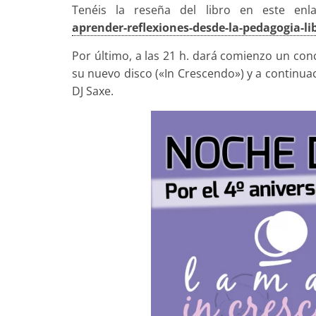
Tenéis la reseña del libro en este enl
aprender-re
flexiones-desde-la-pedagog
ia-li
Por último, a las 21 h. dará comienzo un con
su nuevo disco («In Crescendo») y a continu
DJ Saxe.