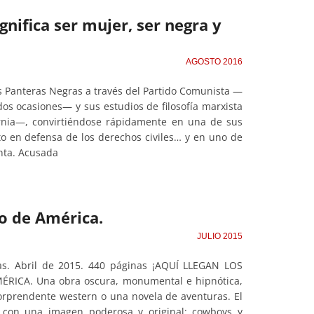
gnifica ser mujer, ser negra y
AGOSTO 2016
s Panteras Negras a través del Partido Comunista —
dos ocasiones— y sus estudios de filosofía marxista
fornia—, convirtiéndose rápidamente en una de sus
to en defensa de los derechos civiles… y en uno de
enta. Acusada
to de América.
JULIO 2015
nas. Abril de 2015. 440 páginas ¡AQUÍ LLEGAN LOS
RICA. Una obra oscura, monumental e hipnótica,
rprendente western o una novela de aventuras. El
a con una imagen poderosa y original: cowboys y