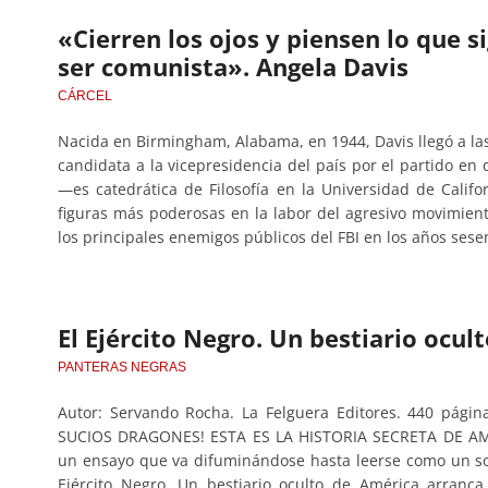
«Cierren los ojos y piensen lo que si
ser comunista». Angela Davis
CÁRCEL
Nacida en Birmingham, Alabama, en 1944, Davis llegó a la
candidata a la vicepresidencia del país por el partido en 
—es catedrática de Filosofía en la Universidad de Cali
figuras más poderosas en la labor del agresivo movimien
los principales enemigos públicos del FBI en los años ses
El Ejército Negro. Un bestiario ocul
PANTERAS NEGRAS
Autor: Servando Rocha. La Felguera Editores. 440 pági
SUCIOS DRAGONES! ESTA ES LA HISTORIA SECRETA DE AMÉ
un ensayo que va difuminándose hasta leerse como un so
Ejército Negro. Un bestiario oculto de América arranc