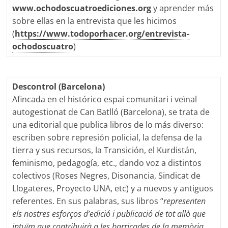
www.ochodoscuatroediciones.org
y aprender más
sobre ellas en la entrevista que les hicimos
(
https://www.todoporhacer.org/entrevista-
ochodoscuatro
)
Descontrol (Barcelona)
Afincada en el histórico espai comunitari i veïnal
autogestionat de Can Batlló (Barcelona), se trata de
una editorial que publica libros de lo más diverso:
escriben sobre represión policial, la defensa de la
tierra y sus recursos, la Transición, el Kurdistán,
feminismo, pedagogía, etc., dando voz a distintos
colectivos (Roses Negres, Disonancia, Sindicat de
Llogateres, Proyecto UNA, etc) y a nuevos y antiguos
referentes. En sus palabras, sus libros “
representen
els nostres esforços d’edició i publicació de tot allò que
intuïm que contribuirà a les barricades de la memòria