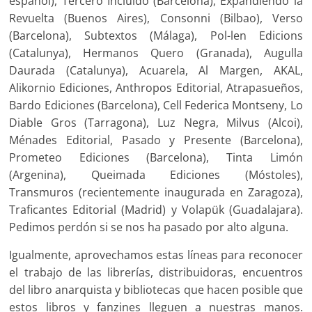
español), Tercero Incluido (Barcelona), Expandiendo la
Revuelta (Buenos Aires), Consonni (Bilbao), Verso
(Barcelona), Subtextos (Málaga), Pol-len Edicions
(Catalunya), Hermanos Quero (Granada), Augulla
Daurada (Catalunya), Acuarela, Al Margen, AKAL,
Alikornio Ediciones, Anthropos Editorial, Atrapasueños,
Bardo Ediciones (Barcelona), Cell Federica Montseny, Lo
Diable Gros (Tarragona), Luz Negra, Milvus (Alcoi),
Ménades Editorial, Pasado y Presente (Barcelona),
Prometeo Ediciones (Barcelona), Tinta Limón
(Argenina), Queimada Ediciones (Móstoles),
Transmuros (recientemente inaugurada en Zaragoza),
Traficantes Editorial (Madrid) y Volapük (Guadalajara).
Pedimos perdón si se nos ha pasado por alto alguna.
Igualmente, aprovechamos estas líneas para reconocer
el trabajo de las librerías, distribuidoras, encuentros
del libro anarquista y bibliotecas que hacen posible que
estos libros y fanzines lleguen a nuestras manos.