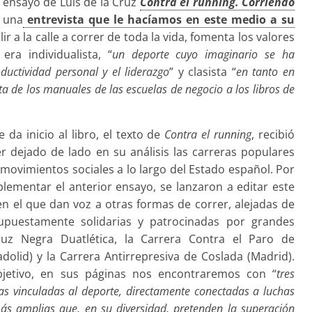
l ensayo de Luis de la Cruz
Contra el running. Corriendo
n una
entrevista que le hacíamos en este medio a su
alir a la calle a correr de toda la vida, fomenta los valores
ra individualista, “
un deporte cuyo imaginario se ha
uctividad personal y el liderazgo
” y clasista “
en tanto en
ta de los manuales de las escuelas de negocio a los libros de
da inicio al libro, el texto de
Contra el running
, recibió
er dejado de lado en su análisis las carreras
populares
movimientos sociales a lo largo del Estado español. Por
lementar el anterior ensayo, se lanzaron a editar este
 el que dan voz a otras formas de correr, alejadas de
upuestamente solidarias y patrocinadas por grandes
ruz Negra Duatlética, la Carrera Contra el Paro de
adolid) y la Carrera Antirrepresiva de Coslada (Madrid).
bjetivo, en sus páginas nos encontraremos con “
tres
ivas vinculadas al deporte, directamente conectadas a luchas
s amplias que, en su diversidad, pretenden la superación