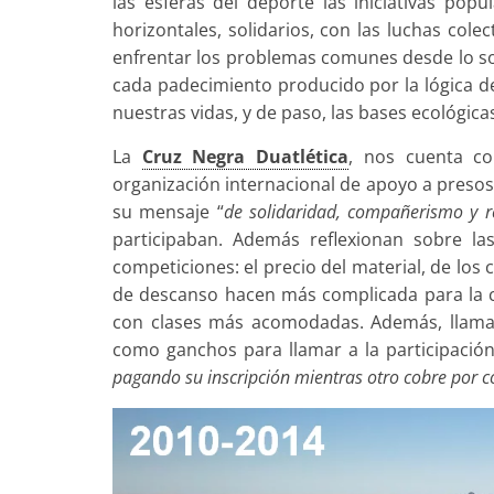
las esferas del deporte las iniciativas popu
horizontales, solidarios, con las luchas col
enfrentar los problemas comunes desde lo soc
cada padecimiento producido por la lógica 
nuestras vidas, y de paso, las bases ecológica
La
Cruz Negra Duatlética
, nos cuenta c
organización internacional de apoyo a presos l
su mensaje “
de solidaridad, compañerismo y r
participaban. Además reflexionan sobre la
competiciones: el precio del material, de lo
de descanso hacen más complicada para la cl
con clases más acomodadas. Además, llama l
como ganchos para llamar a la participación
pagando su inscripción mientras otro cobre por c