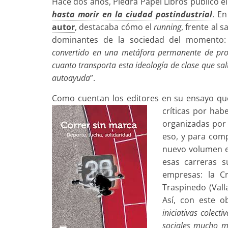
Hace dos años, Piedra Papel Libros publicó e
hasta morir en la ciudad postindustrial
. E
autor
, destacaba cómo el
running
, frente al s
dominantes de la sociedad del momento: e
convertido en una metáfora permanente de prod
cuanto transporta esta ideología de clase que sal
autoayuda
”.
Como cuentan los editores en su ensayo que 
críticas por hab
organizadas por 
eso, y para comp
nuevo volumen en
esas carreras s
empresas: la C
Traspinedo (Vall
Así, con este o
iniciativas colect
sociales mucho má