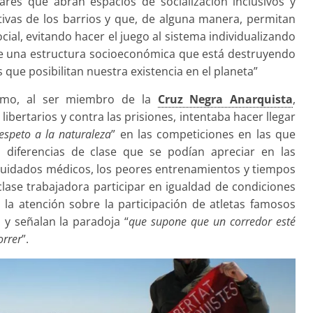
lares que abran espacios de socialización inclusivos y
ectivas de los barrios y que, de alguna manera, permitan
ial, evitando hacer el juego al sistema individualizando
de una estructura socioeconómica que está destruyendo
s que posibilitan nuestra existencia en el planeta”
omo, al ser miembro de la
Cruz Negra Anarquista
,
ibertarios y contra las prisiones, intentaba hacer llegar
espeto a la naturaleza
” en las competiciones en las que
s diferencias de clase que se podían apreciar en las
s cuidados médicos, los peores entrenamientos y tiempos
ase trabajadora participar en igualdad de condiciones
a atención sobre la participación de atletas famosos
 y señalan la paradoja “
que supone que un corredor esté
orrer
”.