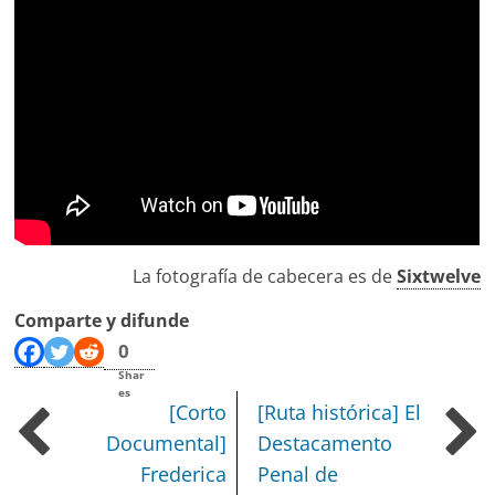
La fotografía de cabecera es de
Sixtwelve
Comparte y difunde
0
Shar
es
[Corto
[Ruta histórica] El
Documental]
Destacamento
Frederica
Penal de