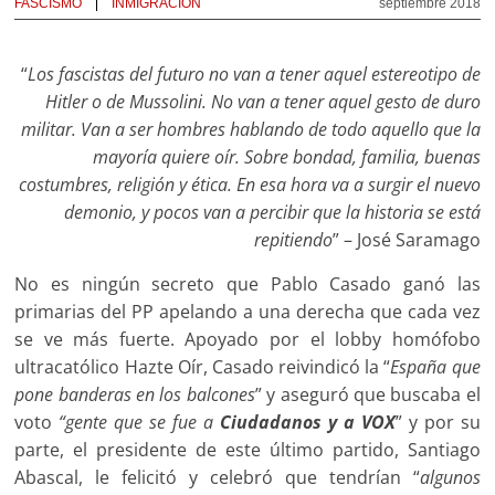
FASCISMO
INMIGRACIÓN
septiembre 2018
“
Los fascistas del futuro no van a tener aquel estereotipo de
Hitler o de Mussolini
. No van a tener aquel gesto de duro
militar. Van a ser hombres hablando de todo aquello que la
mayoría quiere oír. Sobre bondad, familia, buenas
costumbres, religión y ética. En esa hora va a surgir el nuevo
demonio, y pocos van a percibir que la historia se está
repitiendo
” – José Saramago
No es ningún secreto que Pablo Casado ganó las
primarias del PP apelando a una derecha que cada vez
se ve más fuerte. Apoyado por el lobby homófobo
ultracatólico Hazte Oír, Casado reivindicó la “
España que
pone banderas en los balcones
” y aseguró que buscaba el
voto
“gente que se fue a
Ciudadanos y a VOX
” y por su
parte, el presidente de este último partido, Santiago
Abascal, le felicitó y celebró que tendrían “
algunos