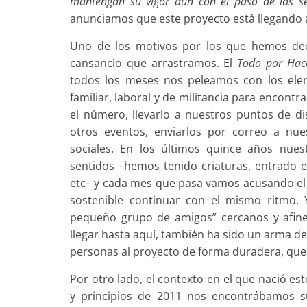
mantengan su vigor aun con el paso de las 
anunciamos que este proyecto está llegando a
Uno de los motivos por los que hemos decid
cansancio que arrastramos. El
Todo por Hac
todos los meses nos peleamos con los elem
familiar, laboral y de militancia para encontr
el número, llevarlo a nuestros puntos de dis
otros eventos, enviarlos por correo a nue
sociales. En los últimos quince años nue
sentidos –hemos tenido criaturas, entrado
etc– y cada mes que pasa vamos acusando el
sostenible continuar con el mismo ritmo.
pequeño grupo de amigos” cercanos y afin
llegar hasta aquí, también ha sido un arma de
personas al proyecto de forma duradera, qued
Por otro lado, el contexto en el que nació e
y principios de 2011 nos encontrábamos s