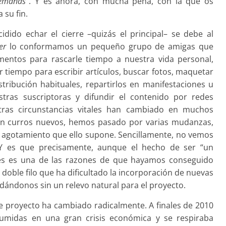
semanas
”. Y es ahora, con mucha pena, con la que os
 su fin.
ido echar el cierre –quizás el principal– se debe al
er
lo conformamos un pequeño grupo de amigas que
entos para rascarle tiempo a nuestra vida personal,
ar tiempo para escribir artículos, buscar fotos, maquetar
tribución habituales, repartirlos en manifestaciones u
stras suscriptoras y difundir el contenido por redes
stras circunstancias vitales han cambiado en muchos
 en curros nuevos, hemos pasado por varias mudanzas,
 agotamiento que ello supone. Sencillamente, no vemos
 Y es que precisamente, aunque el hecho de ser “un
es es una de las razones de que hayamos conseguido
 doble filo que ha dificultado la incorporación de nuevas
ándonos sin un relevo natural para el proyecto.
ste proyecto ha cambiado radicalmente. A finales de 2010
umidas en una gran crisis económica y se respiraba