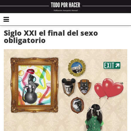
Siglo XXI el final del sexo
obligatorio