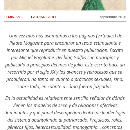
FEMINISMO
PATRIARCADO
septiembre 2016
Una vez más nos asomamos a las páginas (virtuales) de
Píkara Magazine para encontrar un texto estimulante e
interesante que reproducir en nuestra publicación. Escrito
por Miguel Vagalume, del blog Golfxs con principios y
publicado a principios del mes de julio, este escrito hace un
recorrido por el siglo XX y los avances y retrocesos que se
produjeron, no tanto en cuanto a prácticas sexuales, sino,
sobre todo, en cuanto a cómo fueron juzgadas.
En la actualidad es relativamente sencillo señalar de dónde
vienen los modelos de sexo y de relaciones afectivas
dominantes y qué papel desempeñan dentro de la ideología
del sistema apuntalando al patriarcado. Prejuicios, roles,
géneros fijos, heterosexualidad, monogamia… conceptos