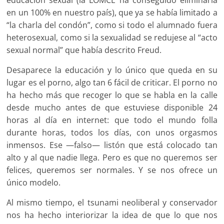
educación sexual (la LOMCE ha conseguido eliminarla
en un 100% en nuestro país), que ya se había limitado a
“la charla del condón”, como si todo el alumnado fuera
heterosexual, como si la sexualidad se redujese al “acto
sexual normal” que había descrito Freud.
Desaparece la educación y lo único que queda en su
lugar es el porno, algo tan 6 fácil de criticar. El porno no
ha hecho más que recoger lo que se habla en la calle
desde mucho antes de que estuviese disponible 24
horas al día en internet: que todo el mundo folla
durante horas, todos los días, con unos orgasmos
inmensos. Ese —falso— listón que está colocado tan
alto y al que nadie llega. Pero es que no queremos ser
felices, queremos ser normales. Y se nos ofrece un
único modelo.
Al mismo tiempo, el tsunami neoliberal y conservador
nos ha hecho interiorizar la idea de que lo que nos