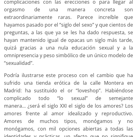
complicaciones con las erecciones o para llegar al
orgasmo de una manera concreta son
extraordinariamente raras. Parece increíble que
hayamos pasado por el “siglo del sexo” y que cientos de
preguntas, a las que ya se les ha dado respuesta, se
hayan mantenido igual de opacas un siglo más tarde,
quizá gracias a una nula educación sexual y a la
omnipresencia y peso simbólico de un único modelo de
“sexualidad”.
Podría ilustrarse este proceso con el cambio que ha
sufrido una tienda erótica de la calle Montera en
Madrid: ha sustituido el or “loveshop”. Habiéndose
complicado todo “lo sexual” de semejante
manera… ¿será el siglo XXI el siglo de los amores? Los
amores frente al amor idealizado y reproductivo.
Amores de muchos tipos, monógamos y no
monógamos, con mil opciones abiertas a todas las
identidades y prácticas, un afecto que no signifique