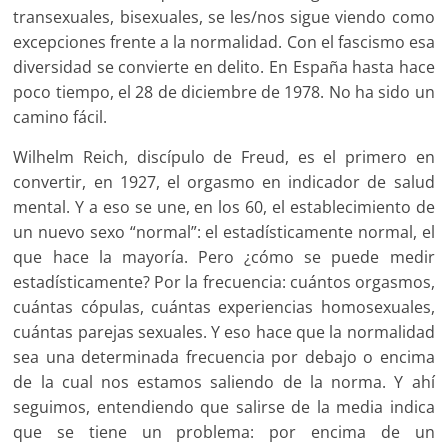
transexuales, bisexuales, se les/nos sigue viendo como
excepciones frente a la normalidad. Con el fascismo esa
diversidad se convierte en delito. En España hasta hace
poco tiempo, el 28 de diciembre de 1978. No ha sido un
camino fácil.
Wilhelm Reich, discípulo de Freud, es el primero en
convertir, en 1927, el orgasmo en indicador de salud
mental. Y a eso se une, en los 60, el establecimiento de
un nuevo sexo “normal”: el estadísticamente normal, el
que hace la mayoría. Pero ¿cómo se puede medir
estadísticamente? Por la frecuencia: cuántos orgasmos,
cuántas cópulas, cuántas experiencias homosexuales,
cuántas parejas sexuales. Y eso hace que la normalidad
sea una determinada frecuencia por debajo o encima
de la cual nos estamos saliendo de la norma. Y ahí
seguimos, entendiendo que salirse de la media indica
que se tiene un problema: por encima de un