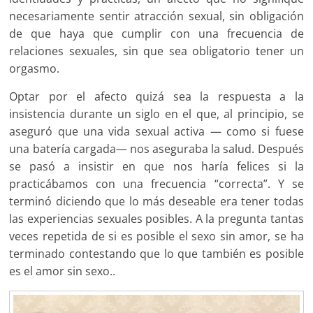
necesariamente sentir atracción sexual, sin obligación
de que haya que cumplir con una frecuencia de
relaciones sexuales, sin que sea obligatorio tener un
orgasmo.
Optar por el afecto quizá sea la respuesta a la
insistencia durante un siglo en el que, al principio, se
aseguró que una vida sexual activa — como si fuese
una batería cargada— nos aseguraba la salud. Después
se pasó a insistir en que nos haría felices si la
practicábamos con una frecuencia “correcta”. Y se
terminó diciendo que lo más deseable era tener todas
las experiencias sexuales posibles. A la pregunta tantas
veces repetida de si es posible el sexo sin amor, se ha
terminado contestando que lo que también es posible
es el amor sin sexo..