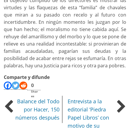
E
l
objetivo cumplido de los directores es mostrar las
virtudes y las flaquezas de esta “familia” de chavales
que miran a su pasado con recelo y al futuro con
incertidumbre. En ningún momento les juzgan por lo
que han hecho; el moralismo no tiene cabida aquí. Se
rehuye del amarillismo y del morbo y lo que se pone de
relieve es una realidad incontestable: si provinieran de
familias acaudaladas, pagarían sus deudas y la
posibilidad de acabar entre rejas se esfumaría. En otras
palabras, hay una Justicia para ricos y otra para pobres.
Comparte y difunde
0
Shar
es
Balance del Todo
Entrevista a la
por Hacer, 150
editorial ‘Piedra
números después
Papel Libros’ con
motivo de su