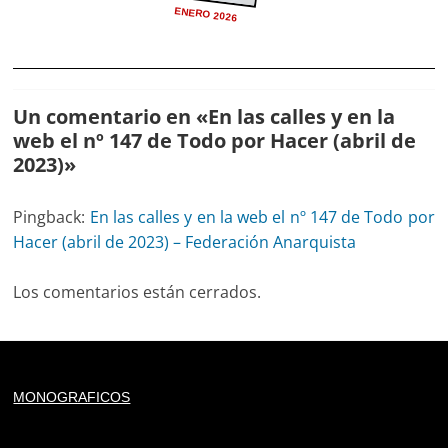
ENERO 2026
Un comentario en «
En las calles y en la
web el nº 147 de Todo por Hacer (abril de
2023)
»
Pingback:
En las calles y en la web el nº 147 de Todo por
Hacer (abril de 2023) – Federación Anarquista
Los comentarios están cerrados.
Deprecated
: trim(): Passing null to parameter #1 ($string)
MONOGRAFICOS
of type string is deprecated in
/home/todoporh/www/wp-content/plugins/adapta-