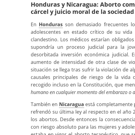
Honduras y Nicaragua: Aborto com
cárcel y juicio moral de la sociedad
En
Honduras
son demasiado frecuentes lo
adolescentes en estado crítico de su vid
clandestino. Los médicos estarían obligados
supondría un proceso judicial para la jo
desorbitada inversión económica judicial.
aumento de intensidad de otra clase de vio
situación se llega tras sufrir la violación de a
causales principales de riesgo de la vida 
recogido incluso en la Constitución, que menc
humano en cualquier momento del embarazo o du
También en
Nicaragua
está completamente pro
refrendó su última ley al respecto en el a
los abortos. Desde entonces la consecuenci
con riesgo absoluto para las mujeres y adol
estaba en vigor el aborto terapéutico, que s