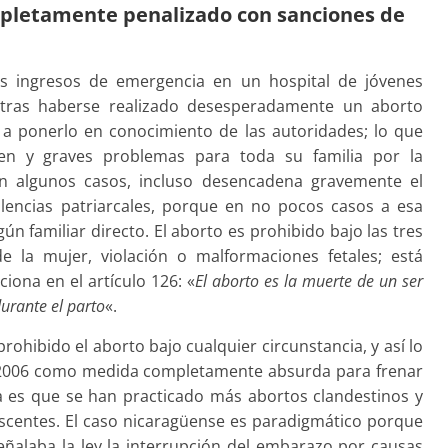
pletamente penalizado con sanciones de
s ingresos de emergencia en un hospital de jóvenes
a tras haberse realizado desesperadamente un aborto
 a ponerlo en conocimiento de las autoridades; lo que
ven y graves problemas para toda su familia por la
 En algunos casos, incluso desencadena gravemente el
lencias patriarcales, porque en no pocos casos a esa
lgún familiar directo. El aborto es prohibido bajo las tres
de la mujer, violación o malformaciones fetales; está
iona en el artículo 126: «
El aborto es la muerte de un ser
rante el parto
«.
hibido el aborto bajo cualquier circunstancia, y así lo
ño 2006 como medida completamente absurda para frenar
a es que se han practicado más abortos clandestinos y
escentes. El caso nicaragüense es paradigmático porque
eñalaba la ley la interrupción del embarazo por causas