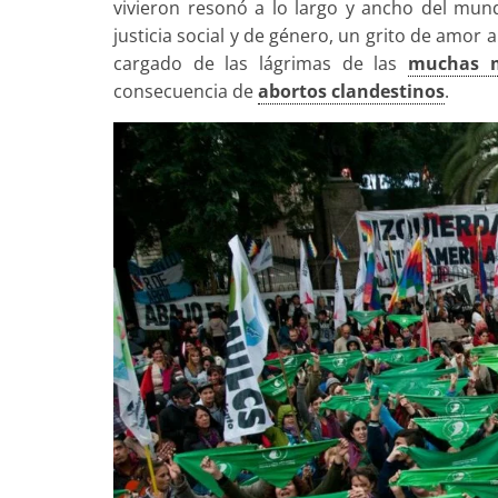
vivieron resonó a lo largo y ancho del mun
justicia social y de género, un grito de amor
cargado de las lágrimas de las
muchas m
consecuencia de
abortos clandestinos
.