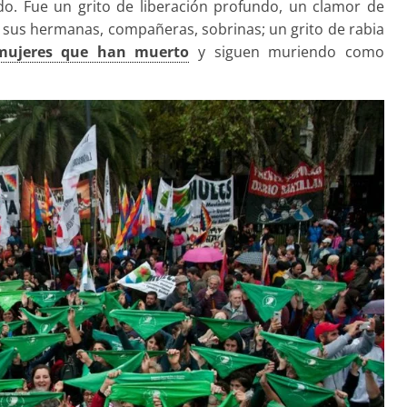
do. Fue un grito de liberación profundo, un clamor de
 a sus hermanas, compañeras, sobrinas; un grito de rabia
ujeres que han muerto
y siguen muriendo como