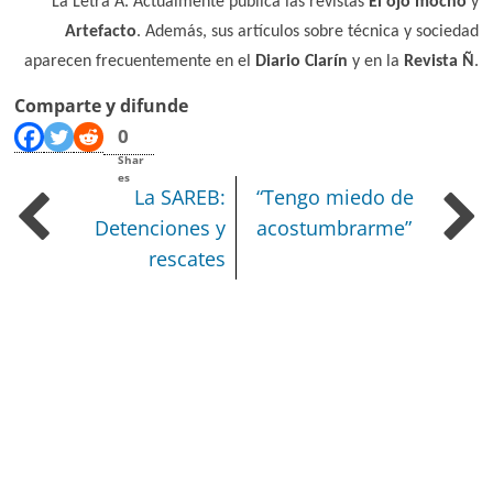
La Letra A. Actualmente publica las revistas
El ojo mocho
y
Artefacto
. Además, sus artículos sobre técnica y sociedad
aparecen frecuentemente en el
Diario Clarín
y en la
Revista Ñ
.
Comparte y difunde
0
Shar
es
La SAREB:
“Tengo miedo de
Detenciones y
acostumbrarme”
rescates