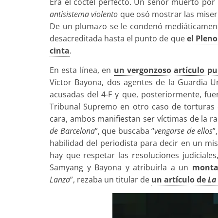
Era el cóctel perfecto. Un señor muerto por 
antisistema violento
que osó mostrar las miseri
De un plumazo se le condenó mediáticamente
desacreditada hasta el punto de que
el Pleno
cinta
.
En esta línea, en
un vergonzoso artículo p
Víctor Bayona, dos agentes de la Guardia Ur
acusadas del 4-F y que, posteriormente, fu
Tribunal Supremo en otro caso de torturas co
cara, ambos manifiestan ser víctimas de la r
de Barcelona
”, que buscaba “
vengarse de ellos
”
habilidad del periodista para decir en un m
hay que respetar las resoluciones judiciale
Samyang y Bayona y atribuirla a un
monta
Lanza
”, rezaba un titular de
un artículo de
La