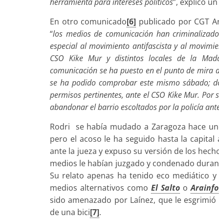
herramienta para intereses políticos
”, explicó u
En otro comunicado
[6]
publicado por CGT Ar
“
los medios de comunicación han criminalizado 
especial al movimiento antifascista y al movimi
CSO Kike Mur y distintos locales de la Mada
comunicación se ha puesto en el punto de mira 
se ha podido comprobar este mismo sábado; do
permisos pertinentes, ante el CSO Kike Mur. Por 
abandonar el barrio escoltados por la policía ante
Rodri se había mudado a Zaragoza hace uno
pero el acoso le ha seguido hasta la capital
ante la jueza y expuso su versión de los hech
medios le habían juzgado y condenado durant
Su relato apenas ha tenido eco mediático y
medios alternativos como
El Salto
o
Arainfo
sido amenazado por Laínez, que le esgrimió u
de una bici
[7]
.