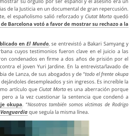
mostrar su orgullo por ser español y el asesino era un
as de la Justicia en un documental de gran repercusión.
, el españolismo salió reforzado y
Ciutat Morta
quedó
 de Barcelona votó a favor de mostrar su rechazo a la
ublicado en
El Mundo
, se entrevistó a Bakari Samyang y
bana cuyos testimonios fueron clave en el juicio a las
eron condenados en firme a dos años de prisión por el
ntra el joven Yuri Jardine. En la entrevista/lavado de
abia de Lanza, de sus abogados y de “
todo el frente okupa
, dejándoles desempleados y sin ingresos. Es increíble la
ismo artículo que
Ciutat Morta
es una aberración porque
s, pero a la vez cuestionar la sentencia que condenó a
je okupa
. “
Nosotros también somos víctimas de Rodrigo
 Vanguardia
que seguía la misma línea.