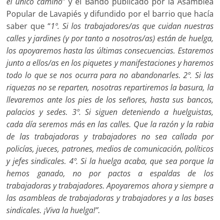
el único
camino
” y el Bando publicado por la Asamblea
Popular de Lavapiés y difundido por el barrio que hacía
saber que “
1º. Si los trabajadores/as que cuidan nuestras
calles y jardines (y por tanto a nosotros/as) están
de huelga,
los apoyaremos hasta las últimas consecuencias. Estaremos
junto a ellos/as en los piquetes y manifestaciones y haremos
todo lo que
se nos ocurra para no abandonarles. 2º. Si las
riquezas no se reparten,
nosotras repartiremos la basura, la
llevaremos ante los pies de los
señores, hasta sus bancos,
palacios y sedes. 3º. Si siguen deteniendo a
huelguistas,
cada día seremos más en las calles. Que la razón y la rabia
de las trabajadoras y trabajadores no sea callada por
policías, jueces,
patrones, medios de comunicación, políticos
y jefes sindicales. 4º. Si la
huelga acaba, que sea porque la
hemos ganado, no por pactos a espaldas
de los
trabajadoras y trabajadores. Apoyaremos ahora y siempre a
las
asambleas de trabajadoras y trabajadores y a las bases
sindicales. ¡Viva
la huelga!”.