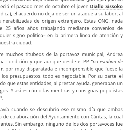
leció el pasado mes de octubre el joven
Diallo Sissoko
a), el acuerdo no deja de ser un ataque a su labor, al
lnerabilizadas de origen extranjero. Estas ONG, nada
de 25 años años trabajando mediante convenios de
uier signo político– en la primera línea de atención y
nuestra ciudad.
ntre muchos titubeos de la portavoz municipal, Andrea
cha condición y que aunque desde el PP “
no estaban de
ar
, por muy disparatada e incomprensible que fuese la
 los presupuestos, todo es negociable. Por su parte, el
ando que estas entidades, al prestar ayuda, generaban un
rgos. Y así es cómo las mentiras y consignas populistas
P.
davía cuando se descubrió ese mismo día que ambas
de colaboración del Ayuntamiento con Cáritas, la cual
antes. Sin embargo, ninguno de los dos portavoces fue