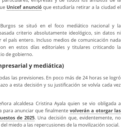
particulares, empresas y de todos los ámbitos de la
que
Unicef anunció
que estudiaría retirar a la ciudad el
, Burgos se situó en el foco mediático nacional y la
basada criterio absolutamente ideológico, sin datos ni
or el país entero. Incluso medios de comunicación nada
n en estos días editoriales y titulares criticando la
cio de gobierno.
mpresarial y mediática)
odas las previsiones. En poco más de 24 horas se logró
zo a esta decisión y su justificación se volvía cada vez
ñora alcaldesa Cristina Ayala quien se vio obligada a
a para anunciar que finalmente
volverán a otorgar las
puestos de 2025
. Una decisión que, evidentemente, no
del miedo a las repercusiones de la movilización social.