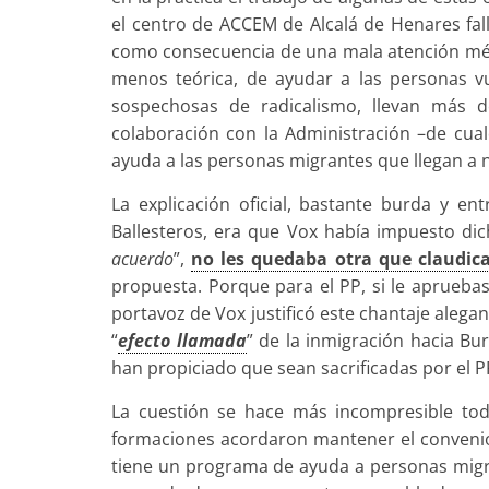
el centro de ACCEM de Alcalá de Henares fal
como consecuencia de una mala atención médic
menos teórica, de ayudar a las personas vu
sospechosas de radicalismo, llevan más 
colaboración con la Administración –de cualq
ayuda a las personas migrantes que llegan a 
La explicación oficial, bastante burda y e
Ballesteros, era que Vox había impuesto di
acuerdo
”,
no les quedaba otra que claudic
propuesta. Porque para el PP, si le apruebas
portavoz de Vox justificó este chantaje aleg
“
efecto llamada
” de la inmigración hacia Bu
han propiciado que sean sacrificadas por el P
La cuestión se hace más incompresible to
formaciones acordaron mantener el convenio 
tiene un programa de ayuda a personas migr