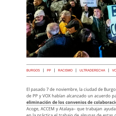
BURGOS
PP
RACISMO
ULTRADERECHA
V
El pasado 7 de noviembre, la ciudad de Burgo
de PP y VOX habían alcanzado un acuerdo para
eliminación de los convenios de colaborac
Acoge, ACCEM y Atalaya– que trabajan ayuda
en la práctica el trabajo de algunas de esta