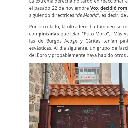
La extrema derecha no tardó en reaccionar a la
el pasado 22 de noviembre
Vox decidió rom
siguiendo directrices “
de Madrid
”, es decir, d
Por otro lado, la ultraderecha también se mo
con
pintadas
que leían “Puto Moro”, “Más Val
las de Burgos Acoge y Cáritas tenían pin
esvásticas. Al día siguiente, un grupo de fas
del Ebro y probablemente haya habido otros