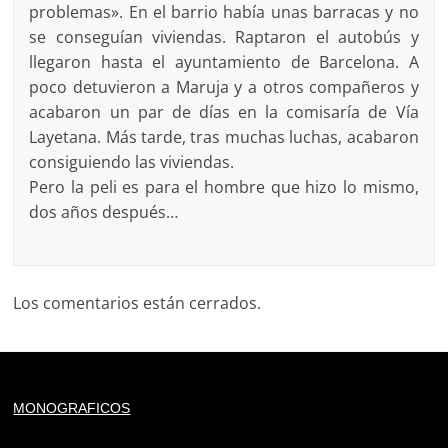
problemas». En el barrio había unas barracas y no
se conseguían viviendas. Raptaron el autobús y
llegaron hasta el ayuntamiento de Barcelona. A
poco detuvieron a Maruja y a otros compañeros y
acabaron un par de días en la comisaría de Vía
Layetana. Más tarde, tras muchas luchas, acabaron
consiguiendo las viviendas.
Pero la peli es para el hombre que hizo lo mismo,
dos años después…
Los comentarios están cerrados.
Deprecated
: trim(): Passing null to parameter #1 ($string)
MONOGRAFICOS
of type string is deprecated in
/home/todoporh/www/wp-content/plugins/adapta-