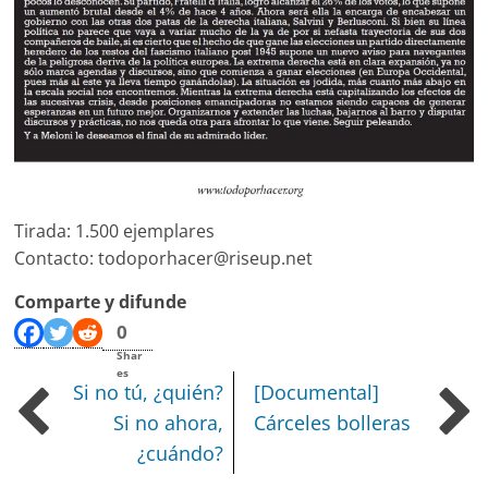
Tirada: 1.500 ejemplares
Contacto: todoporhacer@riseup.net
Comparte y difunde
0
Shar
es
Si no tú, ¿quién?
[Documental]
Si no ahora,
Cárceles bolleras
¿cuándo?