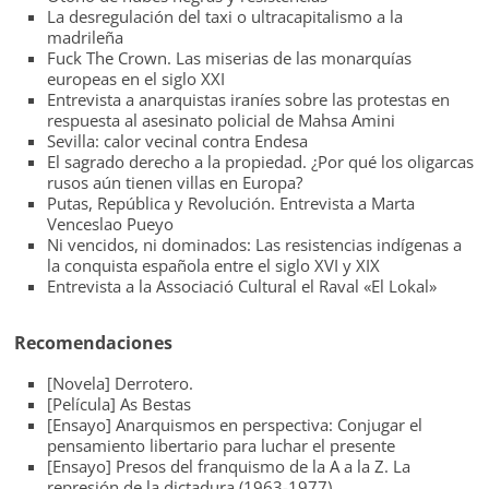
La desregulación del taxi o ultracapitalismo a la
madrileña
Fuck The Crown. Las miserias de las monarquías
europeas en el siglo XXI
Entrevista a anarquistas iraníes sobre las protestas en
respuesta al asesinato policial de Mahsa Amini
Sevilla: calor vecinal contra Endesa
El sagrado derecho a la propiedad. ¿Por qué los oligarcas
rusos aún tienen villas en Europa?
Putas, República y Revolución. Entrevista a Marta
Venceslao Pueyo
Ni vencidos, ni dominados: Las resistencias indígenas a
la conquista española entre el siglo XVI y XIX
Entrevista a la Associació Cultural el Raval «El Lokal»
Recomendaciones
[Novela] Derrotero.
[Película] As Bestas
[Ensayo] Anarquismos en perspectiva: Conjugar el
pensamiento libertario para luchar el presente
[Ensayo] Presos del franquismo de la A a la Z. La
represión de la dictadura (1963-1977)