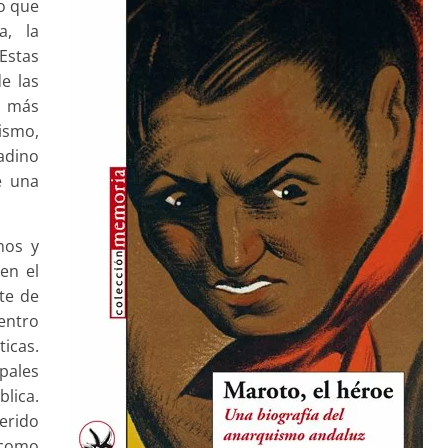
do que
a, la
 Estas
e las
s más
ismo,
adino
e una
nos y
en el
te de
entro
icas.
ipales
blica.
erido
 como