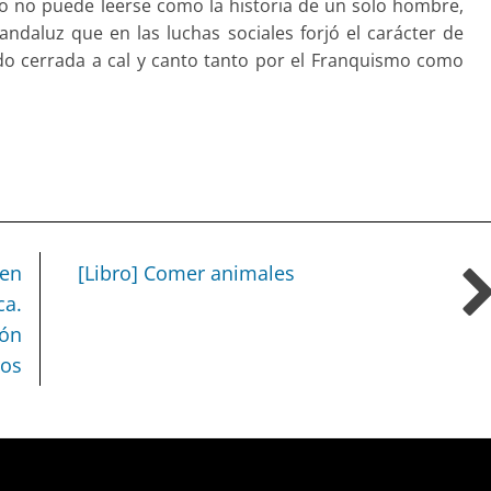
to no puede leerse como la historia de un solo hombre,
daluz que en las luchas sociales forjó el carácter de
ido cerrada a cal y canto tanto por el Franquismo como
 en
[Libro] Comer animales
ca.
ión
ios
of type string is deprecated in
/home/todoporh/www/wp-co