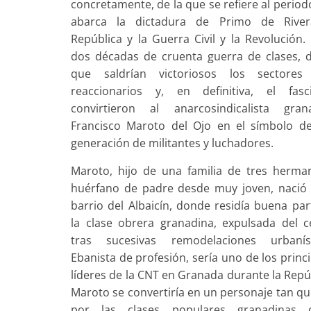
concretamente,
de la que se refiere al perio
abarca la dictadura de Primo de River
República y la Guerra Civil y la Revolución.
dos décadas de cruenta guerra de clases, d
que saldrían victoriosos los sectore
reaccionarios y, en definitiva, el fasc
convirtieron al anarcosindicalista gran
Francisco Maroto del Ojo en el símbolo d
generación de militantes y luchadores.
Maroto, hijo de una familia de tres herma
huérfano de padre desde muy joven, nació 
barrio del Albaicín, donde residía buena par
la clase obrera granadina, expulsada del c
tras sucesivas remodelaciones urbaníst
Ebanista de profesión, sería uno de los princ
líderes de la CNT en Granada durante la Repú
Maroto se convertiría en un personaje tan qu
por las clases populares granadinas