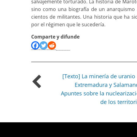
salvajemente torturado. La historia de Maro
sino como una biografía de un anarquismo an
cientos de militantes. Una historia que ha s
por el régimen que le sucedería.
Comparte y difunde
[Texto] La minería de uranio
Extremadura y Salaman
Apuntes sobre la nuclearizac
de los territor
Deprecated
: trim(): Passing null to parameter #1 ($string) 