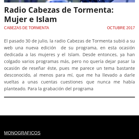
Radio Cabezas de Tormenta:
Mujer e Islam
CABEZAS DE TORMENTA
OCTUBRE 2017
El pasado 30 de julio, la radio Cabezas de Tormenta subió a su
web una nueva edición de su programa, en esta ocasión
dedicada a las mujeres y el Islam. Desde entonces, ya han
colgado varios programas más, pero no quería dejar pasar la
ocasión de reseñar éste, pues me parece un tema bastante
desconocido, al menos para mí, que me ha llevado a darle
vueltas a unas cuentas cuestiones que nunca me había
planteado. Para la grabación del programa
Deprecated
: trim(): Passing null to parameter #1 ($string)
MONOGRAFICOS
of type string is deprecated in