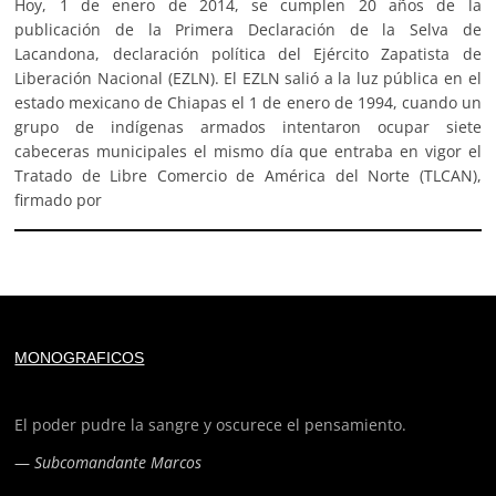
Hoy, 1 de enero de 2014, se cumplen 20 años de la
publicación de la Primera Declaración de la Selva de
Lacandona, declaración política del Ejército Zapatista de
Liberación Nacional (EZLN). El EZLN salió a la luz pública en el
estado mexicano de Chiapas el 1 de enero de 1994, cuando un
grupo de indígenas armados intentaron ocupar siete
cabeceras municipales el mismo día que entraba en vigor el
Tratado de Libre Comercio de América del Norte (TLCAN),
firmado por
Deprecated
: trim(): Passing null to parameter #1 ($string)
MONOGRAFICOS
of type string is deprecated in
/home/todoporh/www/wp-content/plugins/adapta-
rgpd/lib/vendor/Mustache/Tokenizer.php
on line
110
El poder pudre la sangre y oscurece el pensamiento.
—
Subcomandante Marcos
Deprecated
: trim(): Passing null to parameter #1 ($string)