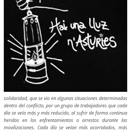
solidaridad, que se vio en algunas situaciones determinadas
dentro del conflicto, por un grupo de trabajadores que cada
día se veía más y más reducido, al sufrir de forma continua
heridos en los enfrentamientos o arrestos durante las
movilizaciones. Cada día se veían más acorralados, más