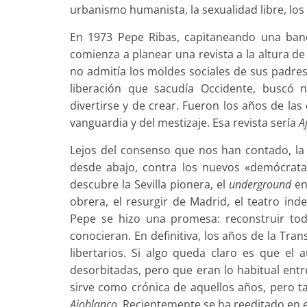
urbanismo humanista, la sexualidad libre, los 
En 1973 Pepe Ribas, capitaneando una banda
comienza a planear una revista a la altura d
no admitía los moldes sociales de sus padres
liberación que sacudía Occidente, buscó n
divertirse y de crear. Fueron los años de las
vanguardia y del mestizaje. Esa revista sería
A
Lejos del consenso que nos han contado, la 
desde abajo, contra los nuevos «demócrata
descubre la Sevilla pionera, el
underground
en
obrera, el resurgir de Madrid, el teatro ind
Pepe se hizo una promesa: reconstruir tod
conocieran. En definitiva, los años de la Tra
libertarios. Si algo queda claro es que el
desorbitadas, pero que eran lo habitual entr
sirve como crónica de aquellos años, pero ta
Ajoblanco
. Recientemente se ha reeditado en ed