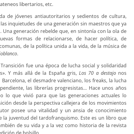
ateneos libertarios, etc.
 de jóvenes antiautoritarios y sedientos de cultura,
e las inquietudes de una generación sin maestros que ya
. Una generación rebelde que, en sintonía con la ola de
uevas formas de relacionarse, de hacer política, de
 comunas, de la política unida a la vida, de la música de
joblanco
.
Transición fue una época de lucha social y solidaridad
s». Y más allá de la España gris,
Los 70 a destajo
nos
 Barcelona, el desmadre valenciano, los freaks, la lucha
ependiente, las librerías progresistas… Hace unos años
o lo que vivió para que las generaciones actuales lo
nsición desde la perspectiva callejera de los movimientos
 autor posee una vitalidad y un ansia de conocimiento
e la juventud del tardofranquismo. Este es un libro que
mbién de su vida y a la vez como historia de la revista
ición de bolsillo.