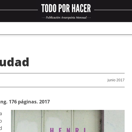
iudad
junio 2017
ing. 176 páginas. 2017
a
o
d