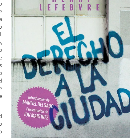
o
e
a
o
.
,
o
e
s
o
l
e
e
d
o
o