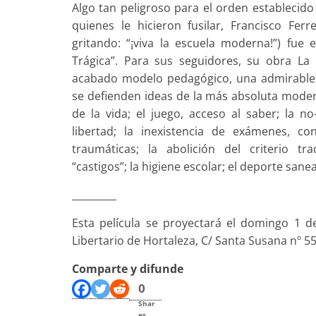
Algo tan peligroso para el orden establecido 
quienes le hicieron fusilar, Francisco Fer
gritando: “¡viva la escuela moderna!”) fue
Trágica”. Para sus seguidores, su obra L
acabado modelo pedagógico, una admirable 
se defienden ideas de la más absoluta modern
de la vida; el juego, acceso al saber; la n
libertad; la inexistencia de exámenes, c
traumáticas; la abolición del criterio tr
“castigos”; la higiene escolar; el deporte san
_________
Esta película se proyectará el domingo 1 de
Libertario de Hortaleza, C/ Santa Susana nº 5
Comparte y difunde
0
Shar
es