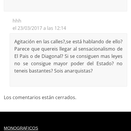
hhh
el 23/03/2017 a las 12:14
Agitación en las calles?,se está hablando de ello?
Parece que quereis llegar al sensacionalismo de
El Pais o de Diagonal? Si se consiguen mas leyes
no se consigue mayor poder del Estado? no
teneis bastantes? Sois anarquistas?
Los comentarios están cerrados.
Deprecated
: trim(): Passing null to parameter #1 ($string)
MONOGRAFICOS
of type string is deprecated in