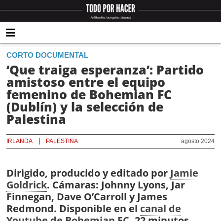
CORTO DOCUMENTAL
‘Que traiga esperanza’: Partido
amistoso entre el equipo
femenino de Bohemian FC
(Dublín) y la selección de
Palestina
IRLANDA
PALESTINA
agosto 2024
Dirigido, producido y editado por
Jamie
Goldrick
. Cámaras: Johnny Lyons, Jar
Finnegan, Dave O’Carroll y James
Redmond. Disponible en el
canal de
Youtube de Bohemian FC
. 22 minutos