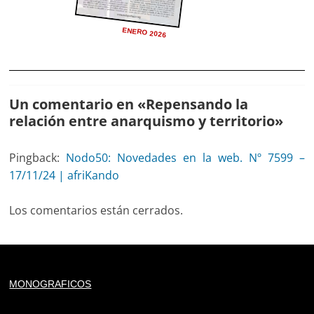
ENERO 2026
Un comentario en «
Repensando la
relación entre anarquismo y territorio
»
Pingback:
Nodo50: Novedades en la web. Nº 7599 –
17/11/24 | afriKando
Los comentarios están cerrados.
Deprecated
: trim(): Passing null to parameter #1 ($string)
MONOGRAFICOS
of type string is deprecated in
/home/todoporh/www/wp-content/plugins/adapta-