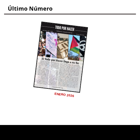
Último Número
ENERO 2026
Deprecated
: trim(): Passing null to parameter #1 ($string)