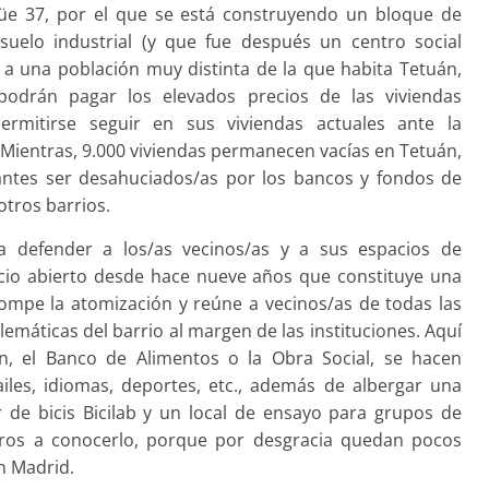
güe 37, por el que se está construyendo un bloque de
 suelo industrial (y que fue después un centro social
 a una población muy distinta de la que habita Tetuán,
podrán pagar los elevados precios de las viviendas
mitirse seguir en sus viviendas actuales ante la
. Mientras, 9.000 viviendas permanecen vacías en Tetuán,
antes ser desahuciados/as por los bancos y fondos de
otros barrios.
a defender a los/as vecinos/as y a sus espacios de
cio abierto desde hace nueve años que constituye una
e rompe la atomización y reúne a vecinos/as de todas las
emáticas del barrio al margen de las instituciones. Aquí
án, el Banco de Alimentos o la Obra Social, se hacen
ailes, idiomas, deportes, etc., además de albergar una
ler de bicis Bicilab y un local de ensayo para grupos de
os a conocerlo, porque por desgracia quedan pocos
n Madrid.