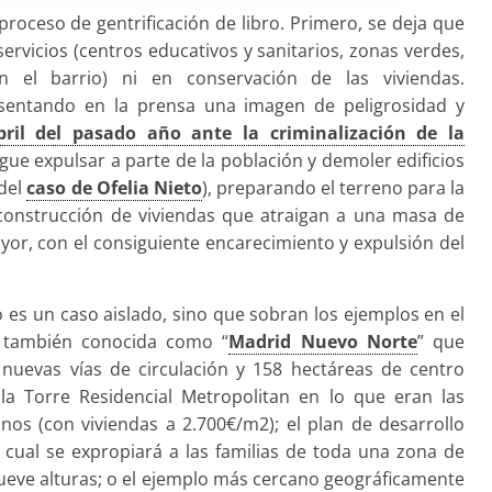
roceso de gentrificación de libro. Primero, se deja que
servicios (centros educativos y sanitarios, zonas verdes,
n el barrio) ni en conservación de las viviendas.
resentando en la prensa una imagen de peligrosidad y
il del pasado año ante la criminalización de la
igue expulsar a parte de la población y demoler edificios
del
caso de Ofelia Nieto
), preparando el terreno para la
construcción de viviendas que atraigan a una masa de
or, con el consiguiente encarecimiento y expulsión del
o es un caso aislado, sino que sobran los ejemplos en el
 también conocida como “
Madrid Nuevo Norte
” que
 nuevas vías de circulación y 158 hectáreas de centro
 la Torre Residencial Metropolitan en lo que eran las
os (con viviendas a 2.700€/m2); el plan de desarrollo
l cual se expropiará a las familias de toda una zona de
nueve alturas; o el ejemplo más cercano geográficamente