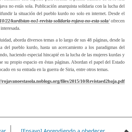
ava no estás sola. Publicación anarquista solidaria con la lucha del
ifundir la situación del pueblo kurdo no solo en internet. Desde el
22/kurdistan-no1-revista-solidaria-rojava-no-esta-sola/
ofrecen
interesada.
duidad, aborda diversos temas a lo largo de sus 48 páginas, desde la
oria del pueblo kurdo, hasta un acercamiento a los paradigmas del
do, haciendo especial hincapié en la lucha de las mujeres kurdas y
e su propio espacio en éstas páginas. Abordan el papel del Estado
ado en su entrada en la guerra de Siria, entre otros temas.
//rojavanoestasola.noblogs.org/files/2015/10/Revistaed2baja.pdf
gar
[Ensayo] Aprendiendo a obedecer.