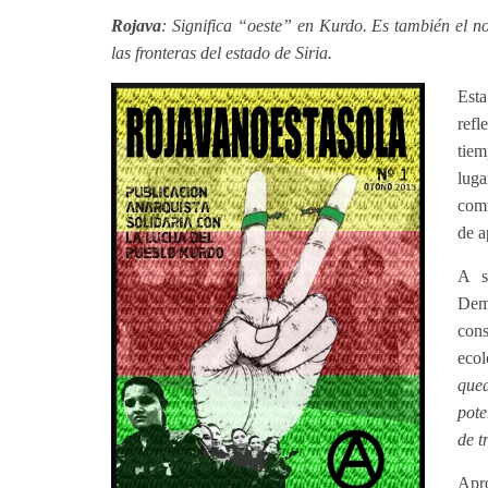
Rojava
:
Significa “oeste” en Kurdo. Es también el n
las fronteras del estado de Siria.
Est
refl
tiem
luga
comu
de a
A s
Dem
cons
eco
qued
pote
de t
Apro