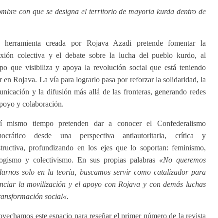
ombre con que se designa el territorio de mayoria kurda dentro de
a herramienta creada por Rojava Azadi pretende fomentar la
exión colectiva y el debate sobre la lucha del pueblo kurdo, al
po que visibiliza y apoya la revolución social que está teniendo
r en Rojava. La vía para lograrlo pasa por reforzar la solidaridad, la
nicación y la difusión más allá de las fronteras, generando redes
poyo y colaboración.
í mismo tiempo pretenden dar a conocer el Confederalismo
ocrático desde una perspectiva antiautoritaria, crítica y
tructiva, profundizando en los ejes que lo soportan: feminismo,
logismo y colectivismo. En sus propias palabras
«
No queremos
arnos solo en la teoría, buscamos servir como catalizador para
nciar la movilización y el
apoyo con Rojava
y con demás
luchas
ransformación social
«.
vechamos este espacio para reseñar el primer número de la revista