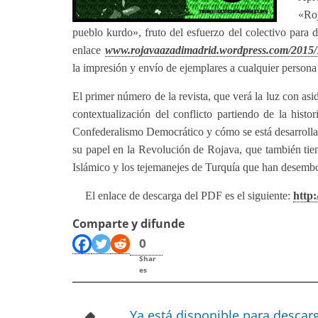
«Roj
pueblo kurdo», fruto del esfuerzo del colectivo para d
enlace
www.rojavaazadimadrid.wordpress.com/2015/10/
la impresión y envío de ejemplares a cualquier persona 
El primer número de la revista, que verá la luz con asi
contextualización del conflicto partiendo de la hist
Confederalismo Democrático y cómo se está desarrollan
su papel en la Revolución de Rojava, que también tien
Islámico y los tejemanejes de Turquía que han desemboc
El enlace de descarga del PDF es el siguiente:
http:
Comparte y difunde
0
Shar
es
Ya está disponible para descar