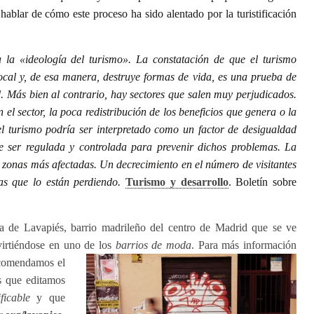
hablar de cómo este proceso ha sido alentado por la turistificación
 la «ideolog
í
a del turismo». La constataci
ó
n de que el turismo
ocal y, de esa manera, destruye formas de vida, es una prueba de
d. M
á
s bien al contrario, hay sectores que salen muy perjudicados.
el sector, la poca redistribuci
ó
n de los beneficios que genera o la
el turismo podr
í
a ser interpretado como un factor de desigualdad
be ser regulada y controlada para prevenir dichos problemas. La
s zonas m
á
s afectadas. Un decrecimiento en el n
ú
mero de visitantes
as que lo est
á
n perdiendo.
Turismo y desarrollo
. Boletín sobre
a de Lavapiés, barrio madrileño del centro de Madrid que se ve
virtiéndose en uno de los
barrios de moda
. Para más información
recomendamos el
s que editamos
ificable
y que