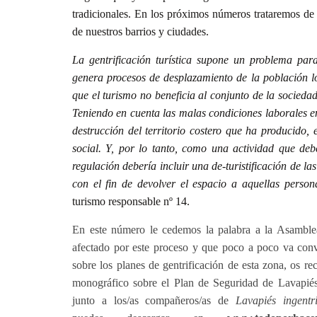
tradicionales. En los próximos números trataremos de 
de nuestros barrios y ciudades.
La gentrificaci
ó
n tur
í
stica supone un problema para
genera procesos de desplazamiento de la poblaci
ó
n l
que el turismo no beneficia al conjunto de la socieda
Teniendo en cuenta las malas condiciones laborales en 
destrucci
ó
n del territorio costero que ha producido, 
social. Y, por lo tanto, como una actividad que de
regulaci
ó
n deber
í
a incluir una de-turistificaci
ó
n de la
con el fin de devolver el espacio a aquellas person
turismo responsable nº 14.
En este número le cedemos la palabra a la Asamble
afectado por este proceso y que poco a poco va con
sobre los
planes de gentrificación de esta zona, os 
monográfico sobre el Plan de Seguridad de Lavapié
junto a los/as compañeros/as de
Lavapiés ingentr