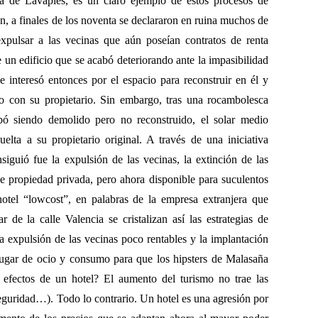
aza de Lavapiés, es un claro ejemplo de estos procesos de
ión, a finales de los noventa se declararon en ruina muchos de
expulsar a las vecinas que aún poseían contratos de renta
e un edificio que se acabó deteriorando ante la impasibilidad
interesó entonces por el espacio para reconstruir en él y
do con su propietario. Sin embargo, tras una rocambolesca
cabó siendo demolido pero no reconstruido, el solar medio
elta a su propietario original. A través de una iniciativa
iguió fue la expulsión de las vecinas, la extinción de las
 de propiedad privada, pero ahora disponible para suculentos
hotel “lowcost”, en palabras de la empresa extranjera que
 de la calle Valencia se cristalizan así las estrategias de
la expulsión de las vecinas poco rentables y la implantación
lugar de ocio y consumo para que los hipsters de Malasaña
efectos de un hotel? El aumento del turismo no trae las
seguridad…). Todo lo contrario. Un hotel es una agresión por