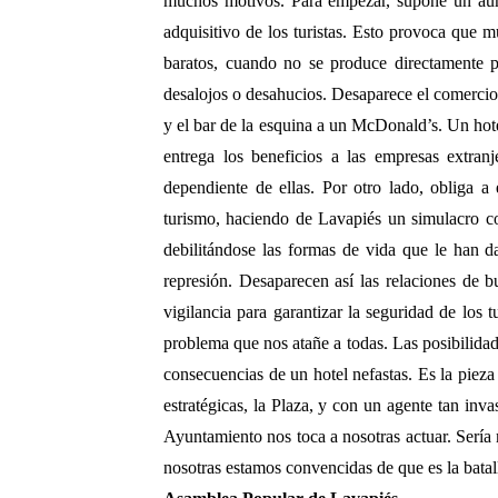
muchos motivos. Para empezar, supone un aum
adquisitivo de los turistas. Esto provoca que 
baratos, cuando no se produce directamente po
desalojos o desahucios. Desaparece el comercio 
y el bar de la esquina a un McDonald’s. Un hot
entrega los beneficios a las empresas extran
dependiente de ellas. Por otro lado, obliga a e
turismo, haciendo de Lavapiés un simulacro com
debilitándose las formas de vida que le han d
represión. Desaparecen así las relaciones de 
vigilancia para garantizar la seguridad de los 
problema que nos atañe a todas. Las posibilidad
consecuencias de un hotel nefastas. Es la pieza
estratégicas, la Plaza, y con un agente tan inv
Ayuntamiento nos toca a nosotras actuar. Sería
nosotras estamos convencidas de que es la batalla