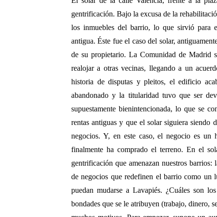
El solar de la calle Valencia, frente a la pl
gentrificación. Bajo la excusa de la rehabilitac
los inmuebles del barrio, lo que sirvió para 
antigua. Éste fue el caso del solar, antiguament
de su propietario. La Comunidad de Madrid se 
realojar a otras vecinas, llegando a un acuer
historia de disputas y pleitos, el edificio a
abandonado y la titularidad tuvo que ser devu
supuestamente bienintencionada, lo que se cons
rentas antiguas y que el solar siguiera siendo
negocios. Y, en este caso, el negocio es un 
finalmente ha comprado el terreno. En el solar
gentrificación que amenazan nuestros barrios: 
de negocios que redefinen el barrio como un 
puedan mudarse a Lavapiés. ¿Cuáles son los 
bondades que se le atribuyen (trabajo, dinero, 