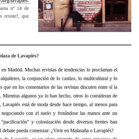
org/lavapies-
rama nº 14 de
s resiste!,
que
 plaza de Lavapiés?
a en Madrid. Muchas revistas de tendencias lo proclaman el
quileres, la conjunción de lo castizo, lo multicultural y lo
s que en los comentarios de las revistas discuten entre sí la
. Mientras algunos ya lo han hecho, otros lo consideran de
, Lavapiés está de moda desde hace tiempo, al menos para
s negociando con el suelo y frotándose las manos ante un
e “pacificación” y colonización desde diversos frentes han
 el debate pueda comenzar: ¿Vivir en Malasaña o Lavapiés?