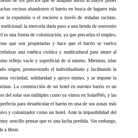
ento de los precios que se adaptan ahora al mayor poder
muchas vecinas abandonen el barrio en busca de lugares más
r la expulsión o el encierro a través de redadas racistas,
tradicional: la mercería daría paso a una tienda de souvenirs
el es una forma de colonización, ya que precariza el empleo,
jeras que son propietarias y hace que el barrio se vuelva
nfatizar una estética exótica y multicultural para atraer al
o reflejo vacío y superficial de sí mismo. Mientras, irían
ado origen, promoviendo el individualismo y facilitando la
buena vecindad, solidaridad y apoyo mutuo, y se impone la
turistas. La construcción de un hotel en nuestro barrio es un
es del solar son múltiples como ya vimos en SolarPiés, y las
 perfecta para desarticular el barrio en una de sus zonas más
asivo y colonizador como un hotel. Ante la impasibilidad del
 muy sencillo pensar que es una lucha perdida. Sin embargo,
 a librar.