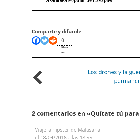
Asamblea Popular de Lavapiés
Comparte y difunde
0
Shar
es
Los drones y la gue
permanen
2 comentarios en «
Quítate tú para
Viajera hipster de Malasaña
el 18/04/2016 a las 18:55