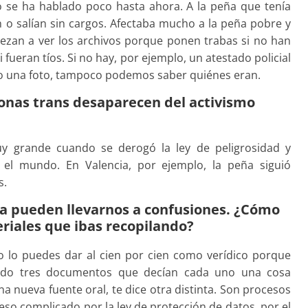
o se ha hablado poco hasta ahora. A la peña que tenía
n o salían sin cargos. Afectaba mucho a la peña pobre y
iezan a ver los archivos porque ponen trabas si no han
ueran tíos. Si no hay, por ejemplo, un atestado policial
 o una foto, tampoco podemos saber quiénes eran.
sonas trans desaparecen del activismo
y grande cuando se derogó la ley de peligrosidad y
o el mundo. En Valencia, por ejemplo, la peña siguió
s.
a pueden llevarnos a confusiones. ¿Cómo
eriales que ibas recopilando?
 lo puedes dar al cien por cien como verídico porque
trado tres documentos que decían cada uno una cosa
na nueva fuente oral, te dice otra distinta. Son procesos
so complicado por la ley de protección de datos, por el