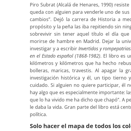
Piro Subrat (Alcalá de Henares, 1990) resist
queda con alguien para venderle uno de sus li
cambios”. Dejó la carrera de Historia a m
propósito y la peña las iba repitiendo sin nin
sobrevivir sin tener aquel título el día qu
morirse de hambre en Madrid. Dejar la univ
investigar y a escribir
Invertidos y rompepatria
en el Estado español (1868-1982)
. El libro es
kilómetros y kilómetros que ha hecho rebus
bolleras, maricas, travestis. Al apagar la 
investigación histórica y él, un tipo tiern
cuidado. Si alguien no quiere participar, él n
hay algo que es especialmente importante: las
que lo ha vivido me ha dicho que chapó”. A pe
le daba la vida. Gran parte del libro está ce
política.
Solo hacer el mapa de todos los co