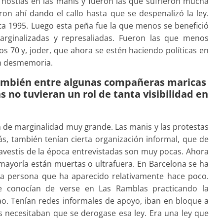
 hostias en las manis y fueron las que sufrieron mucha
on ahí dando el callo hasta que se despenalizó la ley.
ta 1995. Luego esta peña fue la que menos se benefició
arginalizadas y represaliadas. Fueron las que menos
os 70 y, joder, que ahora se estén haciendo políticas en
an desmemoria.
 también entre algunas compañeras maricas
 no tuvieran un rol de tanta visibilidad en
ón de marginalidad muy grande. Las manis y las protestas
, también tenían cierta organización informal, que de
 travestis de la época entrevistadas son muy pocas. Ahora
mayoría están muertas o ultrafuera. En Barcelona se ha
na persona que ha aparecido relativamente hace poco.
e conocían de verse en Las Ramblas practicando la
ao. Tenían redes informales de apoyo, iban en bloque a
 necesitaban que se derogase esa ley. Era una ley que