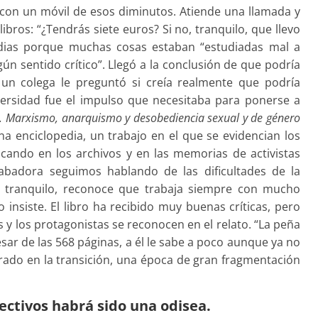
e con un móvil de esos diminutos. Atiende una llamada y
bros: “¿Tendrás siete euros? Si no, tranquilo, que llevo
edias porque muchas cosas estaban “estudiadas mal a
gún sentido crítico”. Llegó a la conclusión de que podría
e un colega le preguntó si creía realmente que podría
ersidad fue el impulso que necesitaba para ponerse a
s. Marxismo, anarquismo y desobediencia sexual y de género
 una enciclopedia, un trabajo en el que se evidencian los
cando en los archivos y en las memorias de activistas
grabadora seguimos hablando de las dificultades de la
o y tranquilo, reconoce que trabaja siempre con mucho
o insiste. El libro ha recibido muy buenas críticas, pero
 y los protagonistas se reconocen en el relato. “La peña
sar de las 568 páginas, a él le sabe a poco aunque ya no
ntrado en la transición, una época de gran fragmentación
lectivos habrá sido una odisea.