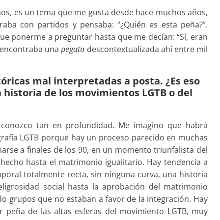
unos, es un tema que me gusta desde hace muchos años,
raba con partidos y pensaba: “¿Quién es esta peña?”.
que ponerme a preguntar hasta que me decían: “Sí, eran
s encontraba una
pegata
descontextualizada ahí entre mil
tóricas mal interpretadas a posta. ¿Es eso
a historia de los movimientos LGTB o del
 la conozco tan en profundidad. Me imagino que habrá
ografía LGTB porque hay un proceso parecido en muchas
narse a finales de los 90, en un momento triunfalista del
hecho hasta el matrimonio igualitario. Hay tendencia a
mporal totalmente recta, sin ninguna curva, una historia
eligrosidad social hasta la aprobación del matrimonio
do grupos que no estaban a favor de la integración. Hay
por peña de las altas esferas del movimiento LGTB, muy