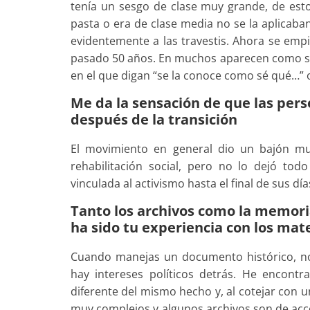
tenía un sesgo de clase muy grande, de est
pasta o era de clase media no se la aplicaba
evidentemente a las travestis. Ahora se emp
pasado 50 años. En muchos aparecen como si f
en el que digan “se la conoce como sé qué…”
Me da la sensación de que las per
después de la transición
El movimiento en general dio un bajón mu
rehabilitación social, pero no lo dejó tod
vinculada al activismo hasta el final de sus día
Tanto los archivos como la memori
ha sido tu experiencia con los mat
Cuando manejas un documento histórico, no
hay intereses políticos detrás. He encon
diferente del mismo hecho y, al cotejar con u
muy complejos y algunos archivos son de acce