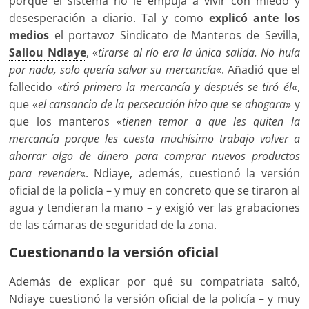
porque el sistema no le empuja a vivir con miedo y
desesperación a diario. Tal y como
explicó ante los
medios
el portavoz Sindicato de Manteros de Sevilla,
Saliou Ndiaye
, «
tirarse al río era la única salida. No huía
por nada, solo quería salvar su mercancía
«. Añadió que el
fallecido «
tiró primero la mercancía y después se tiró él
«,
que «
el cansancio de la persecución hizo que se ahogara
» y
que los manteros «
tienen temor a que les quiten la
mercancía porque les cuesta muchísimo trabajo volver a
ahorrar algo de dinero para comprar nuevos productos
para revender
«. Ndiaye, además, cuestionó la versión
oficial de la policía – y muy en concreto que se tiraron al
agua y tendieran la mano – y exigió ver las grabaciones
de las cámaras de seguridad de la zona.
Cuestionando la versión oficial
Además de explicar por qué su compatriata saltó,
Ndiaye cuestionó la versión oficial de la policía – y muy