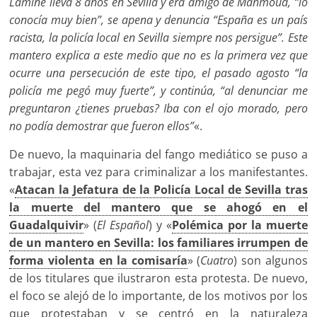
Lamine lleva 8 años en Sevilla y era amigo de Mahmoud, “lo
conocía muy bien”, se apena y denuncia “España es un país
racista, la policía local en Sevilla siempre nos persigue”. Este
mantero explica a este medio que no es la primera vez que
ocurre una persecución de este tipo, el pasado agosto “la
policía me pegó muy fuerte”, y continúa, “al denunciar me
preguntaron ¿tienes pruebas? Iba con el ojo morado, pero
no podía demostrar que fueron ellos”
«.
De nuevo, la maquinaria del fango mediático se puso a
trabajar, esta vez para criminalizar a los manifestantes.
«
Atacan la Jefatura de la Policía Local de Sevilla tras
la muerte del mantero que se ahogó en el
Guadalquivir
» (
El Español
) y «
Polémica por la muerte
de un mantero en Sevilla: los familiares irrumpen de
forma violenta en la comisaría
» (
Cuatro
) son algunos
de los titulares que ilustraron esta protesta. De nuevo,
el foco se alejó de lo importante, de los motivos por los
que protestaban y se centró en la naturaleza