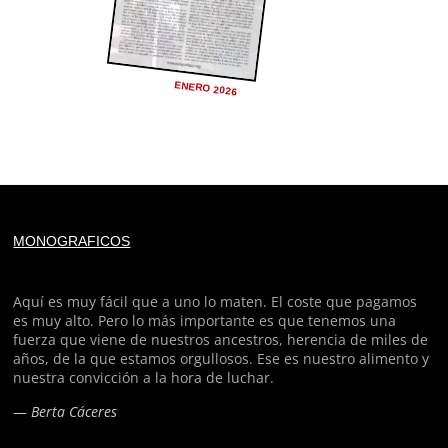
ENERO 2026
Deprecated
: trim(): Passing null to parameter #1 ($string)
MONOGRAFICOS
of type string is deprecated in
/home/todoporh/www/wp-content/plugins/adapta-
rgpd/lib/vendor/Mustache/Tokenizer.php
on line
110
Aquí es muy fácil que a uno lo maten. El coste que pagamos
es muy alto. Pero lo más importante es que tenemos una
fuerza que viene de nuestros ancestros, herencia de miles de
Deprecated
: trim(): Passing null to parameter #1 ($string)
años, de la que estamos orgullosos. Ese es nuestro alimento y
of type string is deprecated in
nuestra convicción a la hora de luchar.
/home/todoporh/www/wp-content/plugins/adapta-
—
Berta Cáceres
rgpd/lib/vendor/Mustache/Tokenizer.php
on line
110