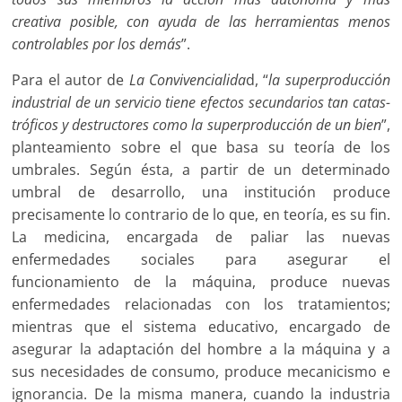
creativa posible, con ayuda de las herramientas menos
controlables por los demás
”.
Para el autor de
La Convivencialida
d, “
la su­per­pro­duc­ción
in­dus­trial de un ser­vi­cio tie­ne efec­tos se­cun­da­rios tan ca­tas­
trófi­cos y des­truc­to­res co­mo la su­per­pro­duc­ción de un bien
”,
planteamiento sobre el que basa su teoría de los
umbrales. Según ésta, a partir de un determinado
umbral de desarrollo, una institución produce
precisamente lo contrario de lo que, en teoría, es su fin.
La medicina, encargada de paliar las nuevas
enfermedades sociales para asegurar el
funcionamiento de la máquina, produce nuevas
enfermedades relacionadas con los tratamientos;
mientras que el sistema educativo, encargado de
asegurar la adaptación del hombre a la máquina y a
sus necesidades de consumo, produce mecanicismo e
ignorancia. De la misma manera, cuando la industria